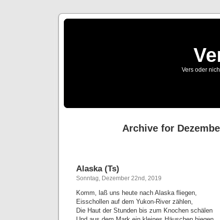
Ve
Vers oder nich
Archive for Dezembe
Alaska (Ts)
Sonntag, Dezember 22nd, 2019
Komm, laß uns heute nach Alaska fliegen,
Eisschollen auf dem Yukon-River zählen,
Die Haut der Stunden bis zum Knochen schälen
Und aus dem Mark ein kleines Häuschen biegen,