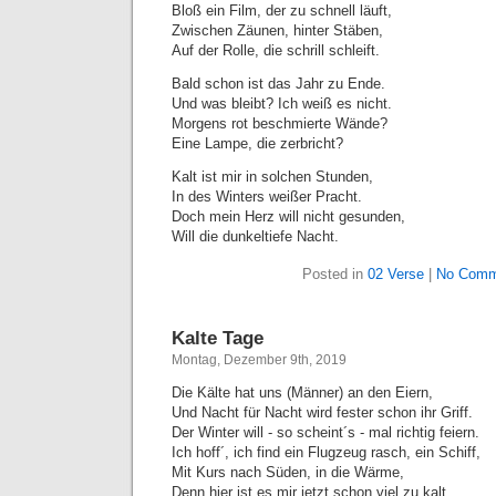
Bloß ein Film, der zu schnell läuft,
Zwischen Zäunen, hinter Stäben,
Auf der Rolle, die schrill schleift.
Bald schon ist das Jahr zu Ende.
Und was bleibt? Ich weiß es nicht.
Morgens rot beschmierte Wände?
Eine Lampe, die zerbricht?
Kalt ist mir in solchen Stunden,
In des Winters weißer Pracht.
Doch mein Herz will nicht gesunden,
Will die dunkeltiefe Nacht.
Posted in
02 Verse
|
No Comm
Kalte Tage
Montag, Dezember 9th, 2019
Die Kälte hat uns (Männer) an den Eiern,
Und Nacht für Nacht wird fester schon ihr Griff.
Der Winter will - so scheint´s - mal richtig feiern.
Ich hoff´, ich find ein Flugzeug rasch, ein Schiff,
Mit Kurs nach Süden, in die Wärme,
Denn hier ist es mir jetzt schon viel zu kalt.