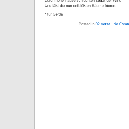
Durch hohe Häuserschluchten stürzt der Wind
Und läßt die nun entblößten Bäume frieren.
* für Gerda
Posted in
02 Verse
|
No Comm