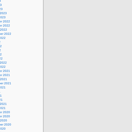
3
23
23
 2023
2023
r 2022
r 2022
 2022
er 2022
2022
2
22
2
22
22
 2022
2022
r 2021
r 2021
 2021
er 2021
2021
1
21
21
 2021
2021
r 2020
r 2020
 2020
er 2020
2020