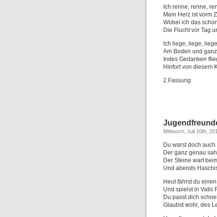
Ich renne, renne, re
Mein Herz ist vorm 
Wobei ich das scho
Die Flucht vor Tag 
Ich liege, liege, lieg
Am Boden und ganz 
Indes Gedanken fli
Hinfort von diesem 
2.Fassung
Jugendfreund
Mittwoch, Juli 10th, 20
Du warst doch auch 
Der ganz genau sah,
Der Steine warf beim
Und abends Haschi
Heut fährst du einen
Und spielst in Vatis
Du passt dich schnel
Glaubst wohl, des L