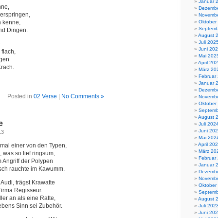
Januar 
nne,
Dezembe
Zerspringen,
Novembe
n kenne,
Oktober
Septemb
und Dingen.
August 
Juli 202
e
Juni 20
flach,
Mai 202
egen
April 20
Krach.
März 20
Februar
Januar 
Dezembe
Posted in
02 Verse
|
No Comments »
Novembe
Oktober
Septemb
August 
e
Juli 202
Juni 20
13
Mai 202
April 20
mal einer von den Typen,
März 20
 was so lief ringsum,
Februar
 Angriff der Polypen
Januar 
sch rauchte im Kawumm.
Dezembe
Novembe
 Audi, trägst Krawatte
Oktober
 Firma Regisseur.
Septemb
ler an als eine Ratte,
August 
ebens Sinn sei Zubehör.
Juli 202
Juni 20