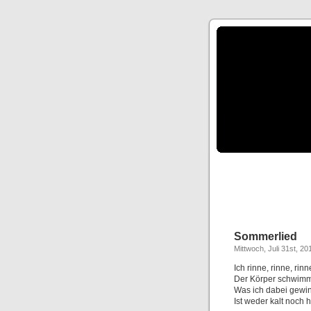
Sommerlied
Mittwoch, Juli 31st, 20
Ich rinne, rinne, rinn
Der Körper schwimm
Was ich dabei gewi
Ist weder kalt noch h