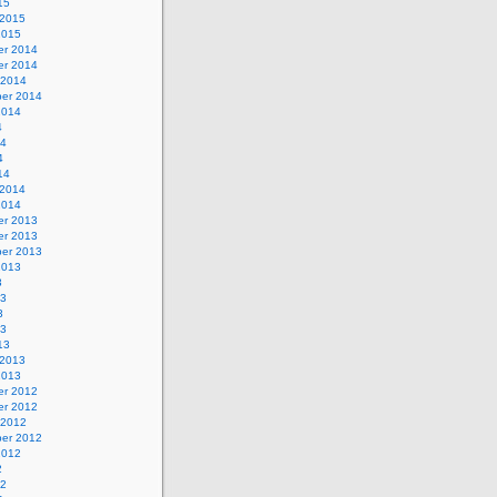
15
 2015
2015
r 2014
r 2014
 2014
er 2014
2014
4
14
4
14
 2014
2014
r 2013
r 2013
er 2013
2013
3
13
3
13
13
 2013
2013
r 2012
r 2012
 2012
er 2012
2012
2
12