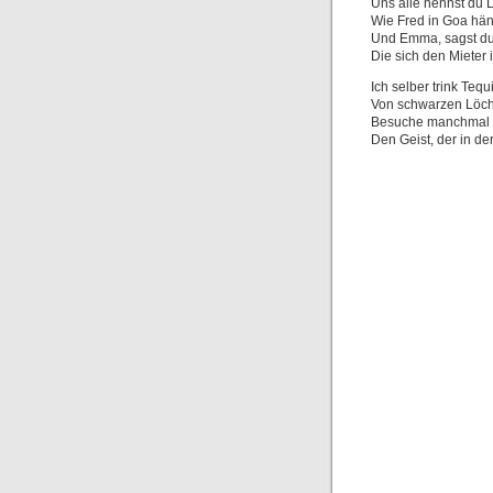
Uns alle nennst du L
Wie Fred in Goa hän
Und Emma, sagst du,
Die sich den Mieter 
Ich selber trink Tequ
Von schwarzen Löch
Besuche manchmal n
Den Geist, der in de