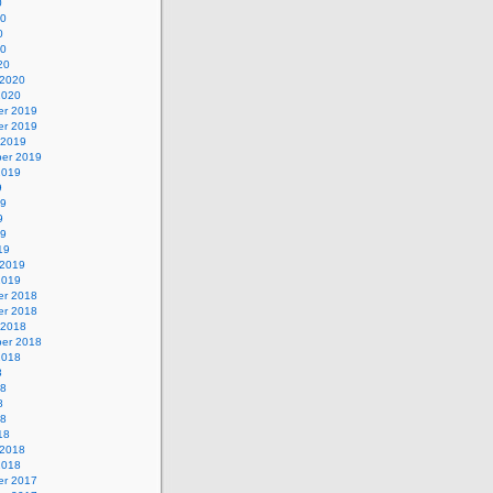
0
20
0
20
20
 2020
2020
r 2019
r 2019
 2019
er 2019
2019
9
19
9
19
19
 2019
2019
r 2018
r 2018
 2018
er 2018
2018
8
18
8
18
18
 2018
2018
r 2017