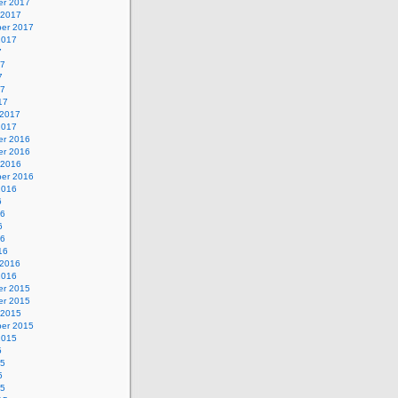
r 2017
 2017
er 2017
2017
7
17
7
17
17
 2017
2017
r 2016
r 2016
 2016
er 2016
2016
6
16
6
16
16
 2016
2016
r 2015
r 2015
 2015
er 2015
2015
5
15
5
15