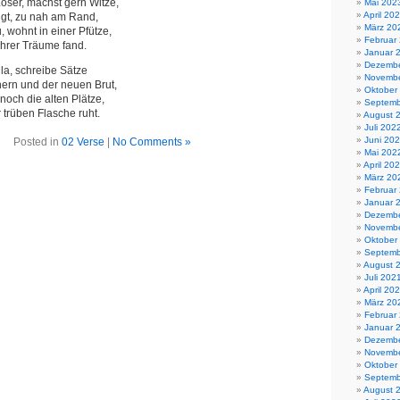
oser, machst gern Witze,
Mai 202
April 20
gt, zu nah am Rand,
März 20
 wohnt in einer Pfütze,
Februar
ihrer Träume fand.
Januar 
Dezembe
ila, schreibe Sätze
Novembe
ern und der neuen Brut,
Oktober
och die alten Plätze,
Septemb
r trüben Flasche ruht.
August 
Juli 202
Juni 20
Posted in
02 Verse
|
No Comments »
Mai 202
April 20
März 20
Februar
Januar 
Dezembe
Novembe
Oktober
Septemb
August 
Juli 202
April 20
März 20
Februar
Januar 
Dezembe
Novembe
Oktober
Septemb
August 