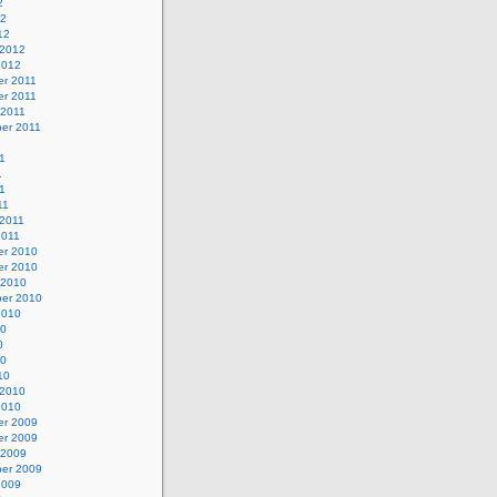
2
12
12
 2012
2012
r 2011
r 2011
 2011
er 2011
1
1
1
11
11
 2011
2011
r 2010
r 2010
 2010
er 2010
2010
10
0
10
10
 2010
2010
r 2009
r 2009
 2009
er 2009
2009