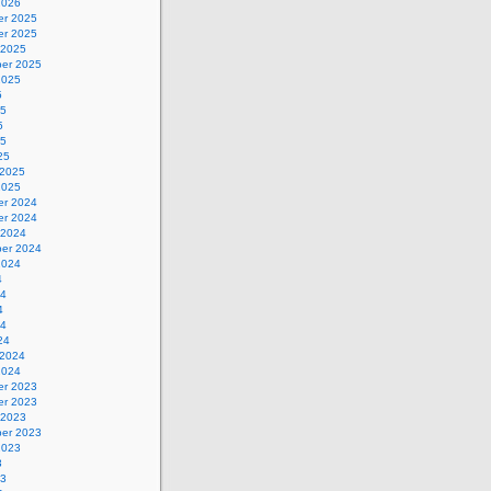
2026
r 2025
r 2025
 2025
er 2025
2025
5
25
5
25
25
 2025
2025
r 2024
r 2024
 2024
er 2024
2024
4
24
4
24
24
 2024
2024
r 2023
r 2023
 2023
er 2023
2023
3
23