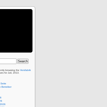
ently browsing the
Versfabrik
es for Juli, 2013.
 Seite
 Betreiber
26
26
 2026