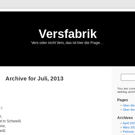
Versfabrik
Vers oder nicht Vers, das ist hier die Frage…
Archive for Juli, 2013
You are curr
weblog archiv
Pages
Über die
13
Über den
e;
Archives
t in Schweiß.
April 20
nne,
März 20
eiß.
Februar