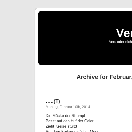
Ve
Vers oder nich
Archive for Februar
…..(T)
Montag, Februar 10th, 2014
Die Mücke der Strumpf
Passt auf den Huf der Geier
Zieht Kreise stürzt
Auf dem Kadaver wächst Moos