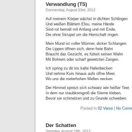
Verwandlung (TS)
Donnerstag, August 23rd, 2012
Auf meinem Körper wächst in dichten Schlingen
Und weißen Blättern Efeu, meine Hände
Sind rot bemalt mit Anfang und mit Ende,
Die ohne Skrupel um die Herrschaft ringen.
Mein Mund ist voller Würmer, dicker Schlangen.
Die Lippen öffnen sich, denn freie Bahn
Braucht das Gezücht, es füttert seinen Wahn
Mit Bohrern oder scharf gewetzten Zangen.
Ich spring zu dir ins kalte Hafenbecken
Und nehme Kurs hinaus aufs offne Meer,
Wo uns die meterhohen Wellen necken.
Der Himmel spreizt sich schwarz wie heißer Teer,
In dem nur staubkorngroß die Sterne kleben,
Bevor sie schmelzen und zu Grunde schweben.
Posted in
02 Verse
|
No Comm
Der Schatten
Samstag, August 18th, 2012